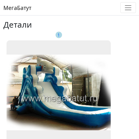
МегаБатут
Детали
1