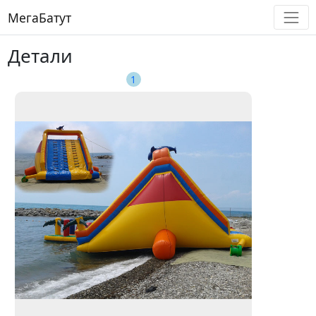
МегаБатут
Детали
1